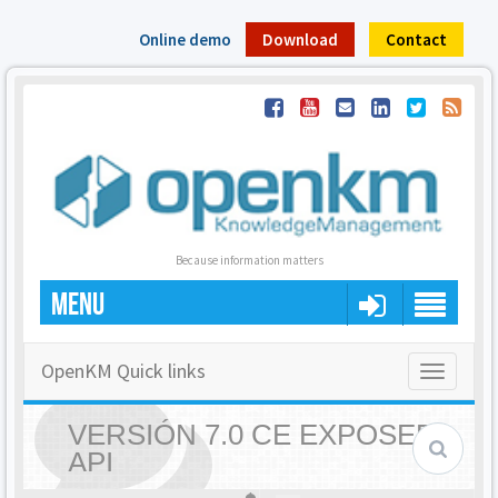
Online demo
Download
Contact
Because information matters
MENU
OpenKM Quick links
Toggle
navigatio
VERSIÓN 7.0 CE EXPOSED
API