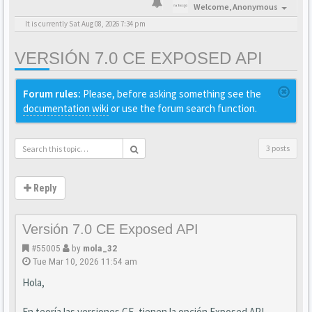
Welcome,
Anonymous
It is currently Sat Aug 08, 2026 7:34 pm
VERSIÓN 7.0 CE EXPOSED API
Forum rules:
Please, before asking something see the
documentation wiki
or use the forum search function.
3 posts
Reply
Versión 7.0 CE Exposed API
#55005
by
mola_32
Tue Mar 10, 2026 11:54 am
Hola,
En teoría las versiones CE, tienen la opción Exposed API -