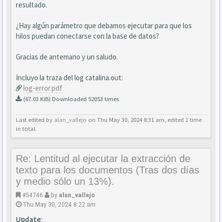
resultado.
¿Hay algún parámetro que debamos ejecutar para que los
hilos puedan conectarse con la base de datos?
Gracias de antemano y un saludo.
Incluyo la traza del log catalina.out:
log-error.pdf
(67.03 KiB) Downloaded 52053 times
Last edited by
alan_vallejo
on Thu May 30, 2024 8:31 am, edited 1 time
in total.
Re: Lentitud al ejecutar la extracción de
texto para los documentos (Tras dos días
y medio sólo un 13%).
#54746
by
alan_vallejo
Thu May 30, 2024 8:22 am
Update: