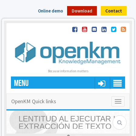
Online demo
Download
Contact
Because information matters
MENU
OpenKM Quick links
Toggle
navigatio
LENTITUD AL EJECUTAR LA
EXTRACCIÓN DE TEXTO
PARA LOS DOCUMENTOS