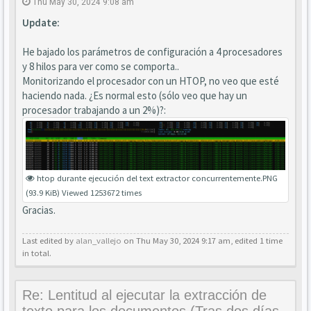
Thu May 30, 2024 9:08 am
Update:
He bajado los parámetros de configuración a 4 procesadores
y 8 hilos para ver como se comporta..
Monitorizando el procesador con un HTOP, no veo que esté
haciendo nada. ¿Es normal esto (sólo veo que hay un
procesador trabajando a un 2%)?:
htop durante ejecución del text extractor concurrentemente.PNG
(93.9 KiB) Viewed 1253672 times
Gracias.
Last edited by
alan_vallejo
on Thu May 30, 2024 9:17 am, edited 1 time
in total.
Re: Lentitud al ejecutar la extracción de
texto para los documentos (Tras dos días