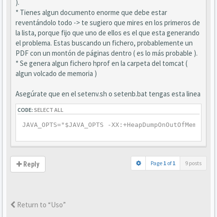
).
* Tienes algun documento enorme que debe estar
reventándolo todo -> te sugiero que mires en los primeros de
la lista, porque fijo que uno de ellos es el que esta generando
el problema. Estas buscando un fichero, probablemente un
PDF con un montón de páginas dentro ( es lo más probable ).
* Se genera algun fichero hprof en la carpeta del tomcat (
algun volcado de memoria )
Asegúrate que en el setenv.sh o setenb.bat tengas esta linea
CODE:
SELECT ALL
JAVA_OPTS="$JAVA_OPTS -XX:+HeapDumpOnOutOfMemoryEr
Page
1
of
1
9 posts
Reply
Return to “Uso”