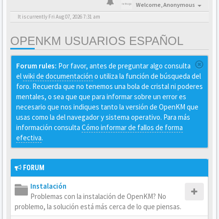
Welcome,
Anonymous
It is currently Fri Aug 07, 2026 7:31 am
OPENKM USUARIOS ESPAÑOL
Forum rules:
Por favor, antes de preguntar algo consulta
el
wiki de documentación
o utiliza la función de búsqueda del
foro. Recuerda que no tenemos una bola de cristal ni poderes
mentales, o sea que que para informar sobre un error es
necesario que nos indiques tanto la versión de OpenKM que
usas como la del navegador y sistema operativo. Para más
información consulta
Cómo informar de fallos de forma
efectiva
.
FORUM
Instalación
Problemas con la instalación de OpenKM? No
problemo, la solución está más cerca de lo que piensas.