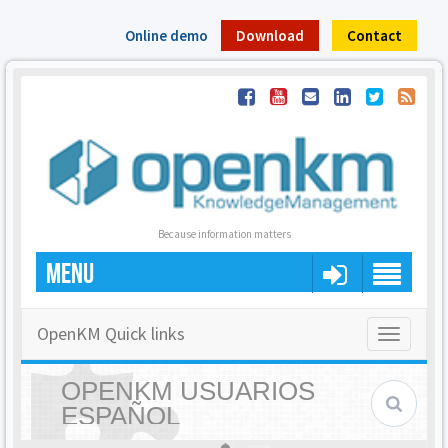
Online demo
Download
Contact
Because information matters
MENU
OpenKM Quick links
Toggle
navigatio
OPENKM USUARIOS
ESPAÑOL