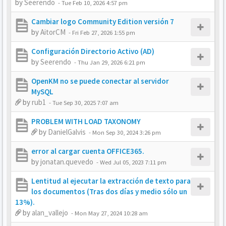
by
Seerendo
-
Tue Feb 10, 2026 4:57 pm
Cambiar logo Community Edition versión 7
by
AitorCM
-
Fri Feb 27, 2026 1:55 pm
Configuración Directorio Activo (AD)
by
Seerendo
-
Thu Jan 29, 2026 6:21 pm
OpenKM no se puede conectar al servidor
MySQL
by
rub1
-
Tue Sep 30, 2025 7:07 am
PROBLEM WITH LOAD TAXONOMY
by
DanielGalvis
-
Mon Sep 30, 2024 3:26 pm
error al cargar cuenta OFFICE365.
by
jonatan.quevedo
-
Wed Jul 05, 2023 7:11 pm
Lentitud al ejecutar la extracción de texto para
los documentos (Tras dos días y medio sólo un
13%).
by
alan_vallejo
-
Mon May 27, 2024 10:28 am