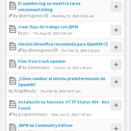
El openkm.log no muestra tarea
sessionwatchdog
by
albertogomez38
-
Wed May 01, 2024 11:06 am
crear flujo de trabajo con jBPM
by
pcr
-
Thu Aug 09, 2018 5:03 pm
Version libreoffice recomenda para OpenKM CE
by
albertogomez38
-
Thu Feb 22, 2024 3:02 pm
Files from trash openkm
by
DanielGalvis
-
Tue Dec 12, 2023 1:44 pm
¿Cómo cambiar el idioma predeterminado de
OpenKM?
by
KraigWisoky
-
Thu Feb 08, 2024 10:07 am
Instalación no funciona: HTTP Status 404 - Not
Found
by
josepantonsanz
-
Wed Jan 31, 2024 7:50 am
JBPM en Community Edition