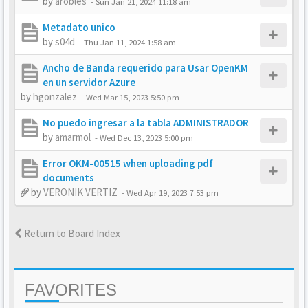
by
arobles
-
Sun Jan 21, 2024 11:18 am
Metadato unico
by
s04d
-
Thu Jan 11, 2024 1:58 am
Ancho de Banda requerido para Usar OpenKM
en un servidor Azure
by
hgonzalez
-
Wed Mar 15, 2023 5:50 pm
No puedo ingresar a la tabla ADMINISTRADOR
by
amarmol
-
Wed Dec 13, 2023 5:00 pm
Error OKM-00515 when uploading pdf
documents
by
VERONIK VERTIZ
-
Wed Apr 19, 2023 7:53 pm
Return to Board Index
FAVORITES